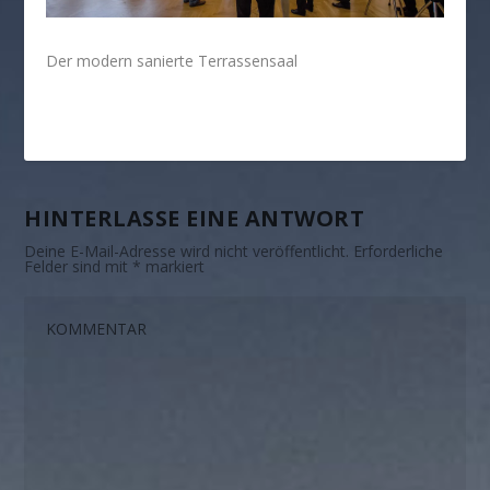
Der modern sanierte Terrassensaal
HINTERLASSE EINE ANTWORT
Deine E-Mail-Adresse wird nicht veröffentlicht.
Erforderliche
Felder sind mit
*
markiert