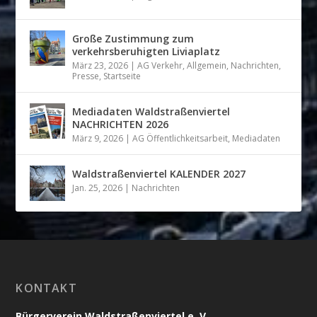
Große Zustimmung zum
verkehrsberuhigten Liviaplatz
März 23, 2026
|
AG Verkehr
,
Allgemein
,
Nachrichten
,
Presse
,
Startseite
Mediadaten Waldstraßenviertel
NACHRICHTEN 2026
März 9, 2026
|
AG Öffentlichkeitsarbeit
,
Mediadaten
Waldstraßenviertel KALENDER 2027
Jan. 25, 2026
|
Nachrichten
KONTAKT
Bürgerverein Waldstraßenviertel e. V.