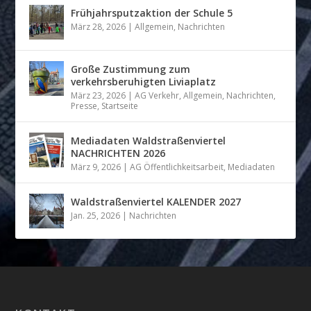
Frühjahrsputzaktion der Schule 5
März 28, 2026
|
Allgemein
,
Nachrichten
Große Zustimmung zum
verkehrsberuhigten Liviaplatz
März 23, 2026
|
AG Verkehr
,
Allgemein
,
Nachrichten
,
Presse
,
Startseite
Mediadaten Waldstraßenviertel
NACHRICHTEN 2026
März 9, 2026
|
AG Öffentlichkeitsarbeit
,
Mediadaten
Waldstraßenviertel KALENDER 2027
Jan. 25, 2026
|
Nachrichten