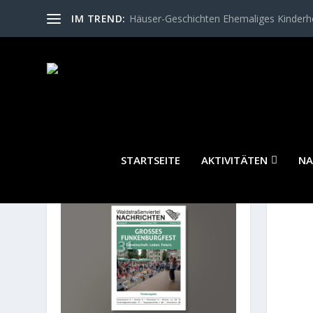
IM TREND:
Häuser-Geschichten Ehemaliges Kinder
STARTSEITE
AKTIVITÄTEN
NA
WALDSTRASSENVIERTEL N
ACHRICHTEN AKTUELL