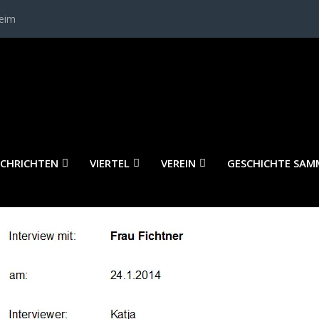
heim
INTERVIEW_FICHTNER_BERICHTSBI
CHRICHTEN
VIERTEL
VEREIN
GESCHICHTE SAM