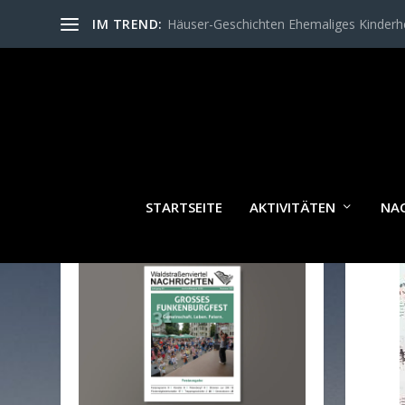
IM TREND:
Häuser-Geschichten Ehemaliges Kinder
STARTSEITE
AKTIVITÄTEN
NA
WALDSTRASSENVIERTEL N
ACHRICHTEN AKTUELL