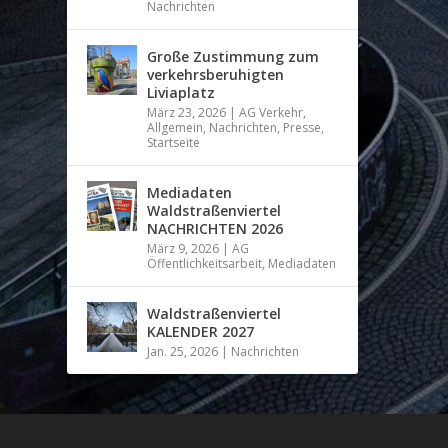
Nachrichten
Große Zustimmung zum
verkehrsberuhigten
Liviaplatz
März 23, 2026
|
AG Verkehr
,
Allgemein
,
Nachrichten
,
Presse
,
Startseite
Mediadaten
Waldstraßenviertel
NACHRICHTEN 2026
März 9, 2026
|
AG
Öffentlichkeitsarbeit
,
Mediadaten
Waldstraßenviertel
KALENDER 2027
Jan. 25, 2026
|
Nachrichten