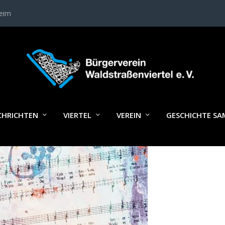
heim
IMG_0036
CHRICHTEN
VIERTEL
VEREIN
GESCHICHTE S