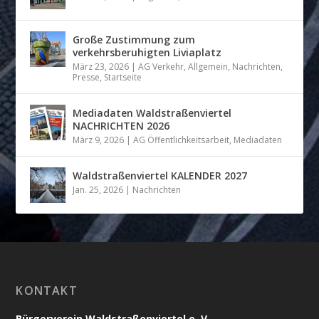
Große Zustimmung zum
verkehrsberuhigten Liviaplatz
März 23, 2026
|
AG Verkehr
,
Allgemein
,
Nachrichten
,
Presse
,
Startseite
Mediadaten Waldstraßenviertel
NACHRICHTEN 2026
März 9, 2026
|
AG Öffentlichkeitsarbeit
,
Mediadaten
Waldstraßenviertel KALENDER 2027
Jan. 25, 2026
|
Nachrichten
KONTAKT
Bürgerverein Waldstraßenviertel e. V.