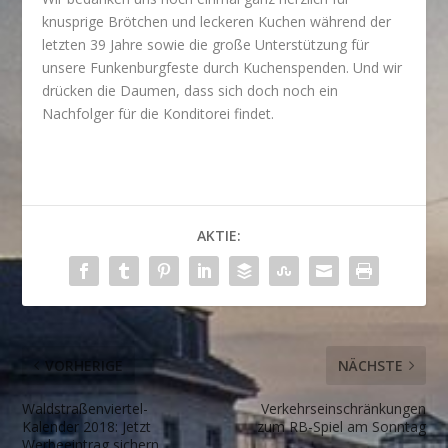
knusprige Brötchen und leckeren Kuchen während der
letzten 39 Jahre sowie die große Unterstützung für
unsere Funkenburgfeste durch Kuchenspenden. Und wir
drücken die Daumen, dass sich doch noch ein
Nachfolger für die Konditorei findet.
AKTIE:
VORHERIGE
NÄCHSTE
Waldstraßenviertel-
Verkehrseinschränkungen
Kalender 2018: Jetzt
zum RB-Spiel am Sonntag
Werbeeintrag sichern