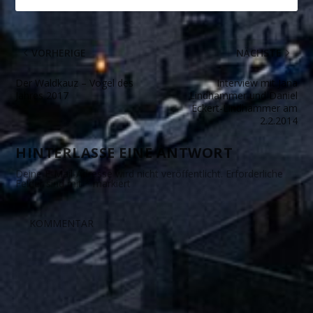
VORHERIGE
NÄCHSTE
Der Waldkauz – Vogel des
Interview mit Jana
Jahres 2017
Lindhammer und Daniel
Eckert-Lindhammer am
2.2.2014
HINTERLASSE EINE ANTWORT
Deine E-Mail-Adresse wird nicht veröffentlicht.
Erforderliche
Felder sind mit
*
markiert