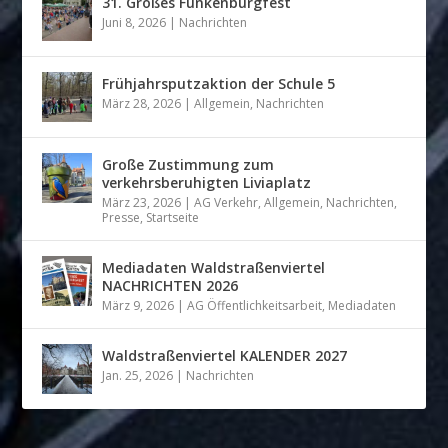
31. Großes Funkenburgfest
Juni 8, 2026
|
Nachrichten
Frühjahrsputzaktion der Schule 5
März 28, 2026
|
Allgemein
,
Nachrichten
Große Zustimmung zum
verkehrsberuhigten Liviaplatz
März 23, 2026
|
AG Verkehr
,
Allgemein
,
Nachrichten
,
Presse
,
Startseite
Mediadaten Waldstraßenviertel
NACHRICHTEN 2026
März 9, 2026
|
AG Öffentlichkeitsarbeit
,
Mediadaten
Waldstraßenviertel KALENDER 2027
Jan. 25, 2026
|
Nachrichten