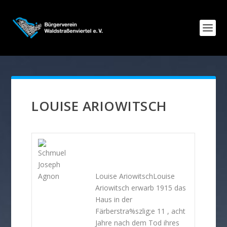
LOUISE ARIOWITSCH
Louise AriowitschLouise
Ariowitsch erwarb 1915 das
Haus in der
Färberstra%szlig;e 11 , acht
Jahre nach dem Tod ihres