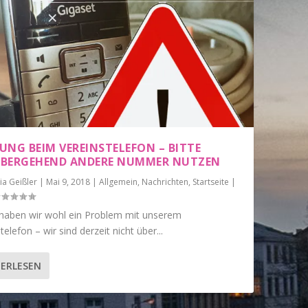
UNG BEIM VEREINSTELEFON – BITTE
BERGEHEND ANDERE NUMMER NUTZEN
ia Geißler
|
Mai 9, 2018
|
Allgemein
,
Nachrichten
,
Startseite
|
 haben wir wohl ein Problem mit unserem
telefon – wir sind derzeit nicht über...
ERLESEN