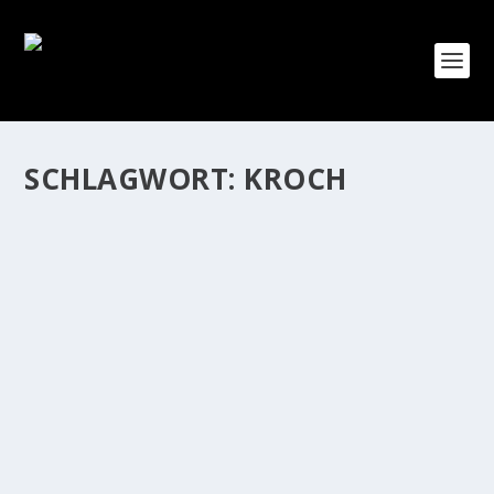
SCHLAGWORT:
KROCH
RIESENANDRANG BEI KROCH-LESUNG
von
Jörg Wildermuth
|
März 24, 2019
|
Allgemein
,
Nachrichten
,
Startseite
|
0
|
Riesenandrang herrschte gestern bei unserer
Buchmessen-Veranstaltung im Rahmen von „Leipzig
liest“. Nach einer kurzen Einführung von Heinz Bönig
von der „AG Jüdisches Leben“ präsentierte Autorin
Monika...
WEITERLESEN