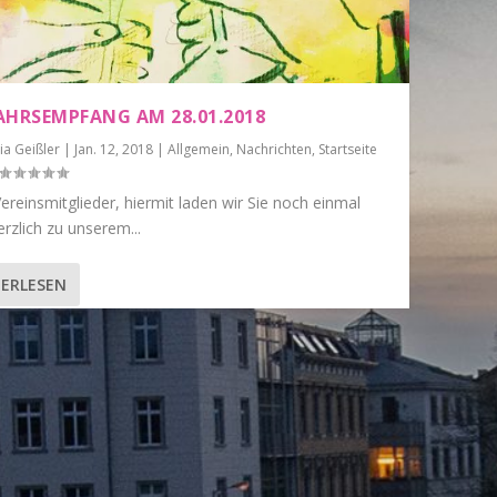
AHRSEMPFANG AM 28.01.2018
ia Geißler
|
Jan. 12, 2018
|
Allgemein
,
Nachrichten
,
Startseite
ereinsmitglieder, hiermit laden wir Sie noch einmal
rzlich zu unserem...
ERLESEN