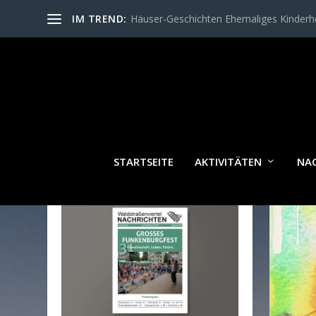
IM TREND:
Häuser-Geschichten Ehemaliges Kinder
SCH
STARTSEITE
AKTIVITÄTEN
NA
WALDSTRASSENVIERTEL N
ACHRICHTEN AKTUELL