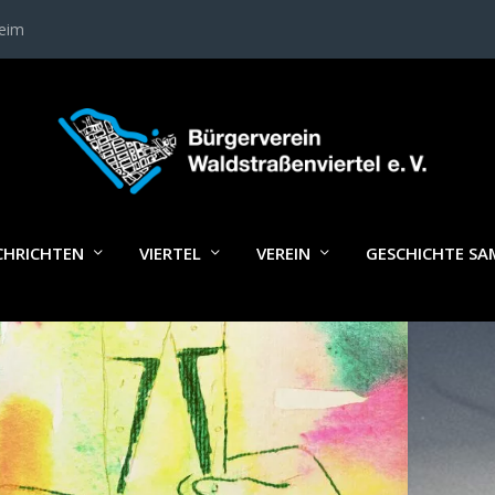
heim
LAGWORT:
KARTENBESTELLUNG
CHRICHTEN
VIERTEL
VEREIN
GESCHICHTE S