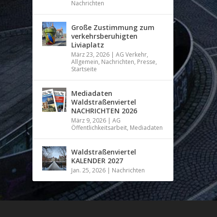
Nachrichten
Große Zustimmung zum
verkehrsberuhigten
Liviaplatz
März 23, 2026
|
AG Verkehr
,
Allgemein
,
Nachrichten
,
Presse
,
Startseite
Mediadaten
Waldstraßenviertel
NACHRICHTEN 2026
März 9, 2026
|
AG
Öffentlichkeitsarbeit
,
Mediadaten
Waldstraßenviertel
KALENDER 2027
Jan. 25, 2026
|
Nachrichten