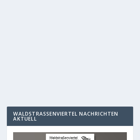
AM 14.12.17: EINLADUNG ZUM
WEIHNACHTLICHEN
NACHBARSCHAFTSCAFE
von
Maria Geißler
|
Dez. 11, 2017
|
Allgemein
,
Nachrichten
,
Startseite
|
0
|
Die Bewohner und das Team der
Gemeinschaftsunterkunft in der Waldstraße 74-80 laden
die Bewohner...
WEITERLESEN
WALDSTRASSENVIERTEL NACHRICHTEN A
KTUELL