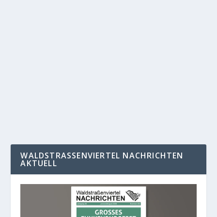
VOGELKUNDLICHE WANDERUNGEN ERST
WIEDER IM MAI
von
Maria Geißler
|
Apr. 16, 2021
|
Allgemein
,
Nachrichten
,
Startseite
|
0
|
Die für dieses Wochenende geplante vogelkundliche
Wanderung muss leider entfallen. Die...
WEITERLESEN
WALDSTRASSENVIERTEL NACHRICHTEN A
KTUELL