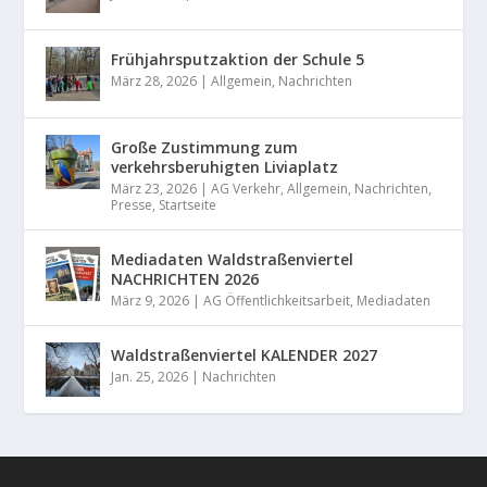
Frühjahrsputzaktion der Schule 5
März 28, 2026
|
Allgemein
,
Nachrichten
Große Zustimmung zum
verkehrsberuhigten Liviaplatz
März 23, 2026
|
AG Verkehr
,
Allgemein
,
Nachrichten
,
Presse
,
Startseite
Mediadaten Waldstraßenviertel
NACHRICHTEN 2026
März 9, 2026
|
AG Öffentlichkeitsarbeit
,
Mediadaten
Waldstraßenviertel KALENDER 2027
Jan. 25, 2026
|
Nachrichten