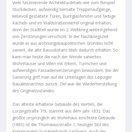
Viele faszinierende Architekturdetails wie zum Beispiel
Stuckdecken, aufwendig bemalte Treppenaufgänge,
liebevoll gestaltete Türen, Buntglasfenster und farbige
Kacheln sind im Waldstraßenviertel original erhalten,
denn der Stadtteil wurde im 2. Weltkrieg weitestgehend
von Zerstörungen verschont. In der Nachkriegszeit
wurde er aus wohnungsbaupolitischen Gründen nicht
saniert, die alte Bausubstanz blieb dadurch erhalten. So
kann man heute die nach der Wende sanierten
Wohnhäuser und Villen mit Erkern, Türmchen und
aufwendigen Fassadenverzierungen bewundern. Bei der
Sanierung griff man auf die Unterlagen des Leipziger
Bauaktenarchivs zurück. Ziel war die Wiederherstellung
des Originalzustandes.
Das älteste erhaltene Gebäude des Viertels, die
Lorzingstraße 7/9, stammt aus dem Jahr 1832. Das
größte ursprünglich als Wohnhaus errichtete Gebäude
(1865) ist die Thomasiusstraße 1, heutiger Sitz des
Kommunalen Sozialverbands Sachsens. Auch das