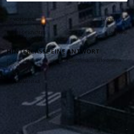
VORHERIGE
NÄCHSTE
Häuser-Geschichten:
Der Neue
Waldplatzpalais
HINTERLASSE EINE ANTWORT
Deine E-Mail-Adresse wird nicht veröffentlicht.
Erforderliche
Felder sind mit
*
markiert