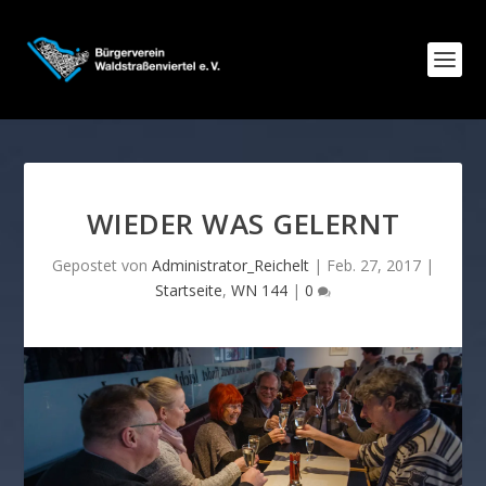
WIEDER WAS GELERNT
Gepostet von
Administrator_Reichelt
|
Feb. 27, 2017
|
Startseite
,
WN 144
|
0