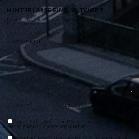
HINTERLASSE EINE ANTWORT
Deine E-Mail-Adresse wird nicht veröffentlicht.
Erforderliche
Felder sind mit
*
markiert
Name, E-Mail-Adresse und Website in diesem Browser für
meinen nächsten Kommentar speichern.
Benachrichtige mich über nachfolgende Kommentare via