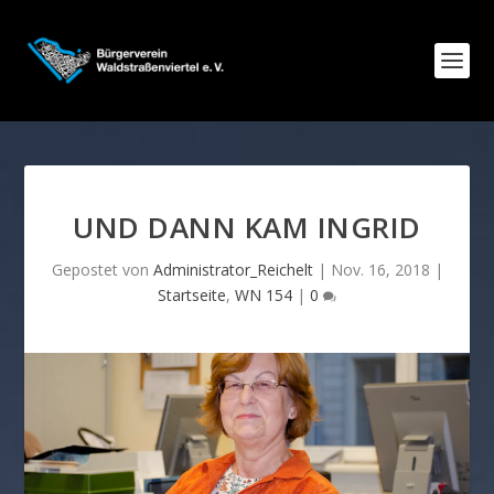
UND DANN KAM INGRID
Gepostet von
Administrator_Reichelt
|
Nov. 16, 2018
|
Startseite
,
WN 154
|
0