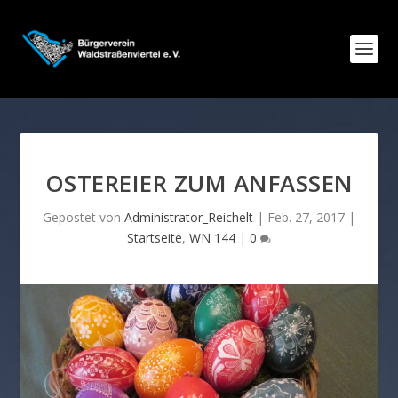
OSTEREIER ZUM ANFASSEN
Gepostet von
Administrator_Reichelt
|
Feb. 27, 2017
|
Startseite
,
WN 144
|
0