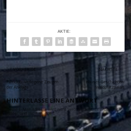
AKTIE:
VORHERIGE
NÄCHSTE
Filmclub: Verlogene Zeugen
Häuser-Geschichten:
der Anklage
Waldplatzpalais
HINTERLASSE EINE ANTWORT
Deine E-Mail-Adresse wird nicht veröffentlicht.
Erforderliche
Felder sind mit
*
markiert