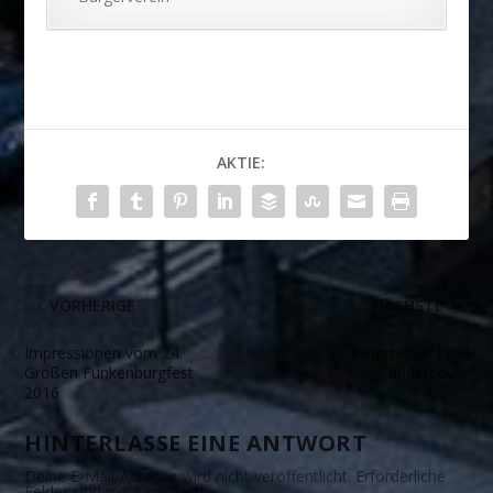
AKTIE:
VORHERIGE
NÄCHSTE
Impressionen vom 24.
Kommissar Kroll
Großen Funkenburgfest
undercover
2016
HINTERLASSE EINE ANTWORT
Deine E-Mail-Adresse wird nicht veröffentlicht.
Erforderliche
Felder sind mit
*
markiert