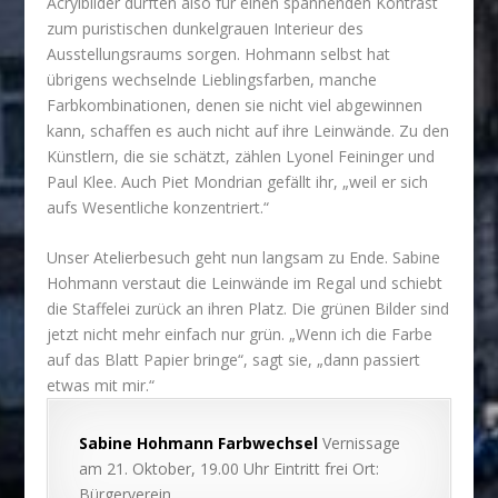
Acrylbilder dürften also für einen spannenden Kontrast
zum puristischen dunkelgrauen Interieur des
Ausstellungsraums sorgen. Hohmann selbst hat
übrigens wechselnde Lieblingsfarben, manche
Farbkombinationen, denen sie nicht viel abgewinnen
kann, schaffen es auch nicht auf ihre Leinwände. Zu den
Künstlern, die sie schätzt, zählen Lyonel Feininger und
Paul Klee. Auch Piet Mondrian gefällt ihr, „weil er sich
aufs Wesentliche konzentriert.“
Unser Atelierbesuch geht nun langsam zu Ende. Sabine
Hohmann verstaut die Leinwände im Regal und schiebt
die Staffelei zurück an ihren Platz. Die grünen Bilder sind
jetzt nicht mehr einfach nur grün. „Wenn ich die Farbe
auf das Blatt Papier bringe“, sagt sie, „dann passiert
etwas mit mir.“
Sabine Hohmann Farbwechsel
Vernissage
am 21. Oktober, 19.00 Uhr Eintritt frei Ort:
Bürgerverein