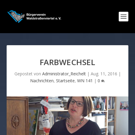
FARBWECHSEL
Gepostet von
Administrator_Reichelt
|
Aug. 11, 2016
|
Nachrichten
,
Startseite
,
WN 141
|
0