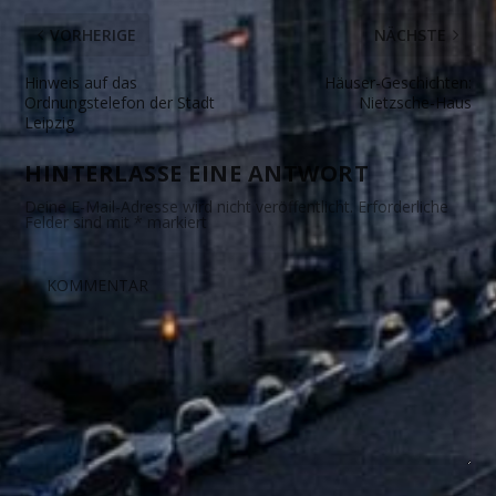
VORHERIGE
NÄCHSTE
Hinweis auf das
Häuser-Geschichten:
Ordnungstelefon der Stadt
Nietzsche-Haus
Leipzig
HINTERLASSE EINE ANTWORT
Deine E-Mail-Adresse wird nicht veröffentlicht.
Erforderliche
Felder sind mit
*
markiert