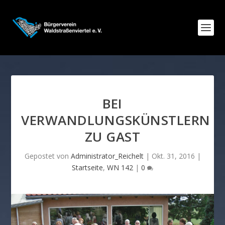
BEI
VERWANDLUNGSKÜNSTLERN
ZU GAST
Gepostet von
Administrator_Reichelt
|
Okt. 31, 2016
|
Startseite
,
WN 142
|
0