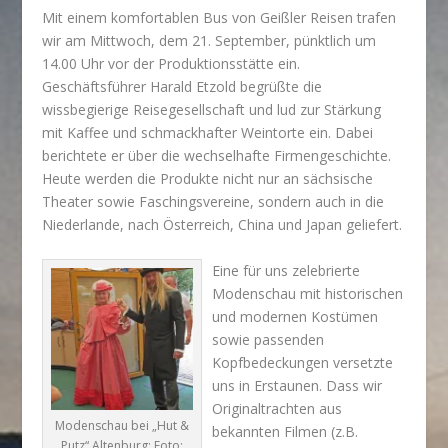
Mit einem komfortablen Bus von Geißler Reisen trafen
wir am Mittwoch, dem 21. September, pünkt­lich um
14.00 Uhr vor der Produktionsstätte ein.
Geschäftsführer Harald Etzold begrüßte die
wissbegierige Reisegesellschaft und lud zur Stärkung
mit Kaffee und schmackhafter Weintorte ein. Dabei
berichtete er über die wechselhafte Firmengeschichte.
Heute werden die Produkte nicht nur an sächsische
Theater sowie Faschingsvereine, sondern auch in die
Niederlande, nach Österreich, China und Japan geliefert.
Eine für uns zelebrierte
Modenschau mit historischen
und modernen Kostümen
sowie passenden
Kopfbedeckun­gen versetzte
uns in Erstaunen. Dass wir
Originaltrachten aus
Modenschau bei „Hut &
bekannten Filmen (z.B.
Putz“ Altenburg; Foto: