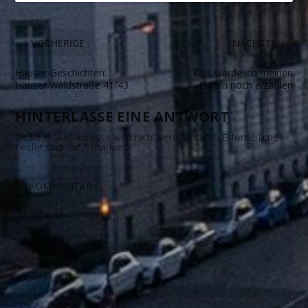
VORHERIGE
NÄCHSTE
Häuser-Geschichten:
Das werde ich meinen
Häuser Waldstraße 41/43
Enkeln noch erzählen
HINTERLASSE EINE ANTWORT
Deine E-Mail-Adresse wird nicht veröffentlicht.
Erforderliche
Felder sind mit
*
markiert