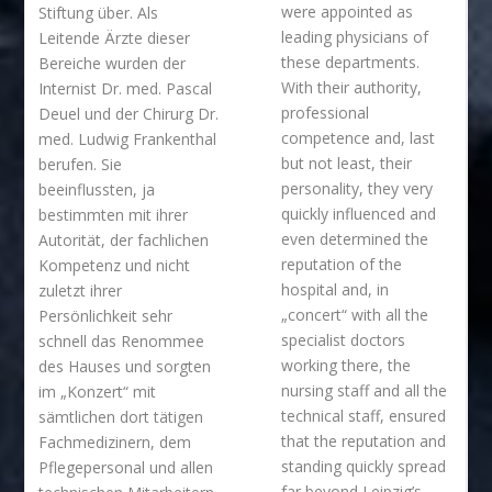
were appointed as
Stiftung über. Als
leading physicians of
Leitende Ärzte dieser
these departments.
Bereiche wurden der
With their authority,
Internist Dr. med. Pascal
professional
Deuel und der Chirurg Dr.
competence and, last
med. Ludwig Frankenthal
but not least, their
berufen. Sie
personality, they very
beeinflussten, ja
quickly influenced and
bestimmten mit ihrer
even determined the
Autorität, der fachlichen
reputation of the
Kompetenz und nicht
hospital and, in
zuletzt ihrer
„concert“ with all the
Persönlichkeit sehr
specialist doctors
schnell das Renommee
working there, the
des Hauses und sorgten
nursing staff and all the
im „Konzert“ mit
technical staff, ensured
sämtlichen dort tätigen
that the reputation and
Fachmedizinern, dem
standing quickly spread
Pflegepersonal und allen
far beyond Leipzig’s