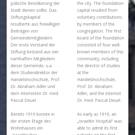
jüdische Bevölkerung der
the city. The foundation
Stadt dienen sollte. Das
capital resulted from
Stiftungskapital
voluntary contributions
resultierte aus freiwilligen
by members of the
Beiträgen von
congregation. The first
Gemeindemitgliedern.
board of the foundation
Der erste Vorstand der
consisted of four well-
Stiftung bestand aus vier
known members of this
namhaften Mitgliedern
community, including
dieser Gemeinde, u.a.
the director of studies
dem Studiendirektor der
at the
Handelshochschule, Prof.
Handelshochschule,
Dr. Abraham Adler und
Prof. Dr. Abraham
dem Internisten Dr. med.
Adler, and the internist
Pascal Deuel.
Dr. med. Pascal Deuel.
Bereits 1919 konnte in
As early as 1919, an
der ersten Etage des
„Israelite Hospital“ was
Wohnhauses ein
able to admit its first
„Israelitisches
patients on the first