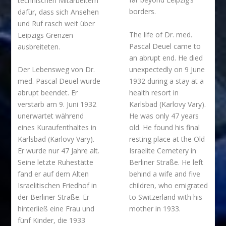
technischen Mitarbeitern
borders.
dafür, dass sich Ansehen
und Ruf rasch weit über
The life of Dr. med.
Leipzigs Grenzen
Pascal Deuel came to
ausbreiteten.
an abrupt end. He died
unexpectedly on 9 June
Der Lebensweg von Dr.
1932 during a stay at a
med. Pascal Deuel wurde
health resort in
abrupt beendet. Er
Karlsbad (Karlovy Vary).
verstarb am 9. Juni 1932
He was only 47 years
unerwartet während
old. He found his final
eines Kuraufenthaltes in
resting place at the Old
Karlsbad (Karlovy Vary).
Israelite Cemetery in
Er wurde nur 47 Jahre alt.
Berliner Straße. He left
Seine letzte Ruhestätte
behind a wife and five
fand er auf dem Alten
children, who emigrated
Israelitischen Friedhof in
to Switzerland with his
der Berliner Straße. Er
mother in 1933.
hinterließ eine Frau und
fünf Kinder, die 1933