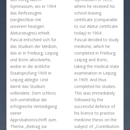
Gymnasium, wo er 1904
where he received his
das Reifezeugnis
school-leaving
(vergleichbar mit
certificate (comparable
unserem heutigen
to our Abitur certificate
Abiturzeugnis) erhielt.
today) in 1904.
Pascal entschied sich für
Pascal decided to study
das Studium der Medizin,
medicine, which he
das er in Freiburg, Leipzig
completed in Freiburg,
und Bonn absolvierte,
Leipzig and Bonn,
wobei er die ärztliche
taking the medical state
Staatsprüfung 1909 in
examination in Leipzig
Leipzig ablegte. Und
in 1909. And thus
damit das Studium
completed his studies.
vollendete. Dem schloss
This was immediately
sich unmittelbar die
followed by the
erfolgreiche Verteidigung
successful defence of
seiner
his licence to practise
Approbationsschrift zum
medicine thesis on the
Thema „Beitrag zur
subject of „Contribution