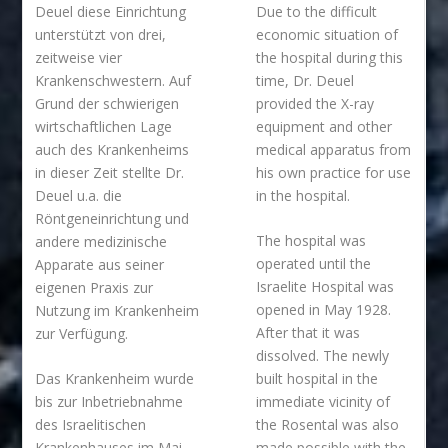
Deuel diese Einrichtung
Due to the difficult
unterstützt von drei,
economic situation of
zeitweise vier
the hospital during this
Krankenschwestern. Auf
time, Dr. Deuel
Grund der schwierigen
provided the X-ray
wirtschaftlichen Lage
equipment and other
auch des Krankenheims
medical apparatus from
in dieser Zeit stellte Dr.
his own practice for use
Deuel u.a. die
in the hospital.
Röntgeneinrichtung und
The hospital was
andere medizinische
operated until the
Apparate aus seiner
Israelite Hospital was
eigenen Praxis zur
opened in May 1928.
Nutzung im Krankenheim
After that it was
zur Verfügung.
dissolved. The newly
Das Krankenheim wurde
built hospital in the
bis zur Inbetriebnahme
immediate vicinity of
des Israelitischen
the Rosental was also
Krankenhauses im Mai
made possible with the