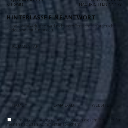
Kralowitz
NACHRICHTEN Nr. 178
HINTERLASSE EINE ANTWORT
Deine E-Mail-Adresse wird nicht veröffentlicht.
Erforderliche
Felder sind mit
*
markiert
Name, E-Mail-Adresse und Website in diesem Browser für
meinen nächsten Kommentar speichern.