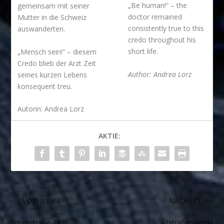
„Be human!“ – the
gemeinsam mit seiner
doctor remained
Mutter in die Schweiz
consistently true to this
auswanderten.
credo throughout his
short life.
„Mensch sein!“ – diesem
Credo blieb der Arzt Zeit
Author: Andrea Lorz
seines kurzen Lebens
konsequent treu.
Autorin: Andrea Lorz
AKTIE:
VORHERIGE
NÄCHSTE
Fregestraße 21 Rolf
Waldstraßenviertel