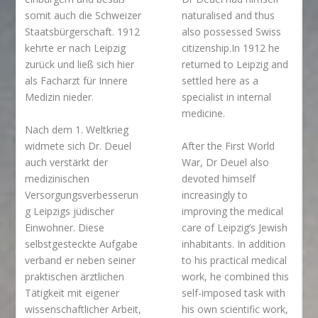
somit auch die Schweizer
naturalised and thus
Staatsbürgerschaft. 1912
also possessed Swiss
kehrte er nach Leipzig
citizenship.In 1912 he
zurück und ließ sich hier
returned to Leipzig and
als Facharzt für Innere
settled here as a
Medizin nieder.
specialist in internal
medicine.
Nach dem 1. Weltkrieg
widmete sich Dr. Deuel
After the First World
auch verstärkt der
War, Dr Deuel also
medizinischen
devoted himself
Versorgungsverbesserun
increasingly to
g Leipzigs jüdischer
improving the medical
Einwohner. Diese
care of Leipzig’s Jewish
selbstgesteckte Aufgabe
inhabitants. In addition
verband er neben seiner
to his practical medical
praktischen ärztlichen
work, he combined this
Tätigkeit mit eigener
self-imposed task with
wissenschaftlicher Arbeit,
his own scientific work,