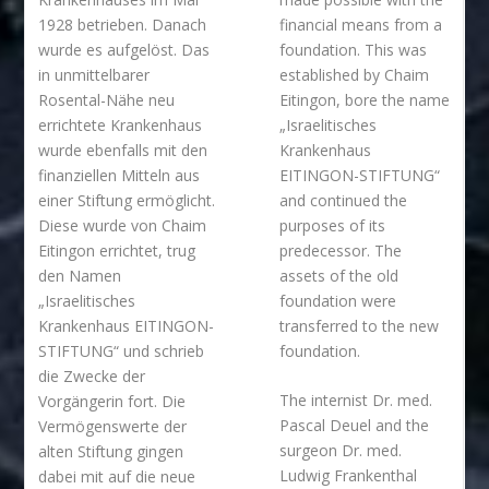
1928 betrieben. Danach
financial means from a
wurde es aufgelöst. Das
foundation. This was
in unmittelbarer
established by Chaim
Rosental-Nähe neu
Eitingon, bore the name
errichtete Krankenhaus
„Israelitisches
wurde ebenfalls mit den
Krankenhaus
finanziellen Mitteln aus
EITINGON-STIFTUNG“
einer Stiftung ermöglicht.
and continued the
Diese wurde von Chaim
purposes of its
Eitingon errichtet, trug
predecessor. The
den Namen
assets of the old
„Israelitisches
foundation were
Krankenhaus EITINGON-
transferred to the new
STIFTUNG“ und schrieb
foundation.
die Zwecke der
The internist Dr. med.
Vorgängerin fort. Die
Pascal Deuel and the
Vermögenswerte der
surgeon Dr. med.
alten Stiftung gingen
Ludwig Frankenthal
dabei mit auf die neue