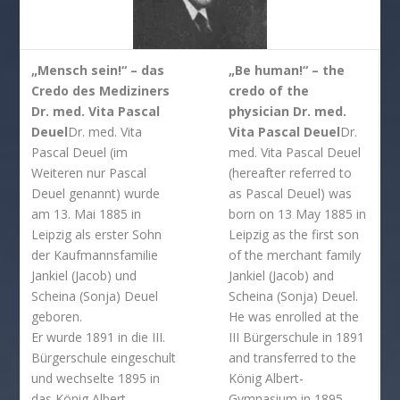
„Mensch sein!“ – das
„Be human!“ – the
Credo des Mediziners
credo of the
Dr. med. Vita Pascal
physician Dr. med.
Deuel
Dr. med. Vita
Vita Pascal Deuel
Dr.
Pascal Deuel (im
med. Vita Pascal Deuel
Weiteren nur Pascal
(hereafter referred to
Deuel genannt) wurde
as Pascal Deuel) was
am 13. Mai 1885 in
born on 13 May 1885 in
Leipzig als erster Sohn
Leipzig as the first son
der Kaufmannsfamilie
of the merchant family
Jankiel (Jacob) und
Jankiel (Jacob) and
Scheina (Sonja) Deuel
Scheina (Sonja) Deuel.
geboren.
He was enrolled at the
Er wurde 1891 in die III.
III Bürgerschule in 1891
Bürgerschule eingeschult
and transferred to the
und wechselte 1895 in
König Albert-
das König Albert-
Gymnasium in 1895,