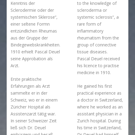
Kenntnis der
to the knowledge of
Sclerodermie oder der
scleroderma or
systemischen Sklerose“,
systemic sclerosis“, a
einer seltene Formn
rare form of
entzündlichen Rheumas
inflammatory
aus der Gruppe der
rheumatism from the
Bindegewebskrankheiten.
group of connective
1910 erhielt Pascal Deuel
tissue diseases.
seine Approbation als
Pascal Deuel received
Arzt.
his licence to practise
medicine in 1910.
Erste praktische
Erfahrungen als Arzt
He gained his first
sammelte er in der
practical experience as
Schweiz, wo er in einem
a doctor in Switzerland,
Züricher Hospital als
where he worked as an
Assistenzarzt tätig war.
assistant physician in a
In seiner Schweizer Zeit
Zurich hospital. During
ließ sich Dr. Deuel
his time in Switzerland,
einbürgern und besaß
Dr Deuel had himself