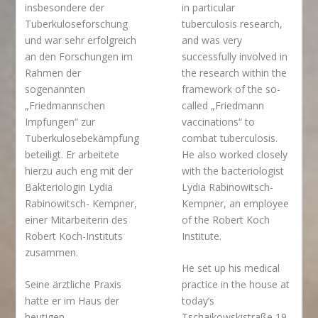
insbesondere der
in particular
Tuberkuloseforschung
tuberculosis research,
und war sehr erfolgreich
and was very
an den Forschungen im
successfully involved in
Rahmen der
the research within the
sogenannten
framework of the so-
„Friedmannschen
called „Friedmann
Impfungen“ zur
vaccinations“ to
Tuberkulosebekämpfung
combat tuberculosis.
beteiligt. Er arbeitete
He also worked closely
hierzu auch eng mit der
with the bacteriologist
Bakteriologin Lydia
Lydia Rabinowitsch-
Rabinowitsch- Kempner,
Kempner, an employee
einer Mitarbeiterin des
of the Robert Koch
Robert Koch-Instituts
Institute.
zusammen.
He set up his medical
Seine ärztliche Praxis
practice in the house at
hatte er im Haus der
today’s
heutigen
Tschaikowskistraße 19.