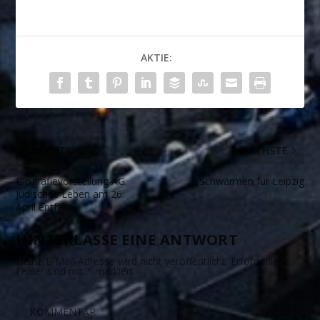
AKTIE:
VORHERIGE
NÄCHSTE
Biografievorstellung AG
Schwärmen für Leipzig
Jüdisches Leben am 26.
April entfällt
HINTERLASSE EINE ANTWORT
Deine E-Mail-Adresse wird nicht veröffentlicht.
Erforderliche
Felder sind mit
*
markiert