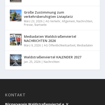
Große Zustimmung zum
verkehrsberuhigten Liviaplatz
März 23, 2026
|
AG Verkehr
,
Allgemein
,
Nachrichten
,
Presse
,
Startseite
Mediadaten Waldstraßenviertel
NACHRICHTEN 2026
März 9, 2026
|
AG Öffentlichkeitsarbeit
,
Mediadaten
Waldstraßenviertel KALENDER 2027
Jan. 25, 2026
|
Nachrichten
KONTAKT
Bürgerverein Waldstraßenviertel e. V.