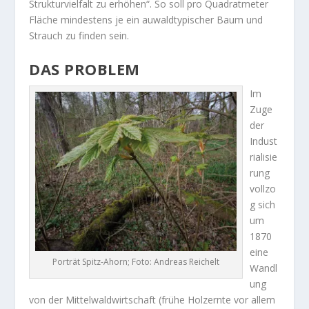
Strukturvielfalt zu erhöhen“. So soll pro Quadratmeter
Fläche mindestens je ein auwaldtypischer Baum und
Strauch zu finden sein.
DAS PROBLEM
Im
Zuge
der
Indust
rialisie
rung
vollzo
g sich
um
1870
eine
Porträt Spitz-Ahorn; Foto: Andreas Reichelt
Wandl
ung
von der Mittelwaldwirtschaft (frühe Holzernte vor allem