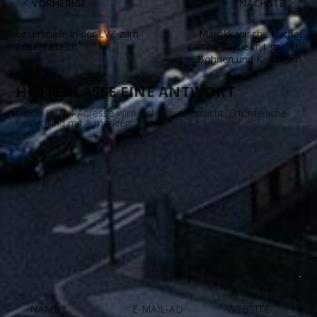
VORHERIGE
NÄCHSTE
Leserbriefe in der LVZ zum
Marokkanische Küche:
Rosentalteich
Lamm-Tajine mit grünen
Bohnen und Kartoffeln
HINTERLASSE EINE ANTWORT
Deine E-Mail-Adresse wird nicht veröffentlicht.
Erforderliche
Felder sind mit
*
markiert