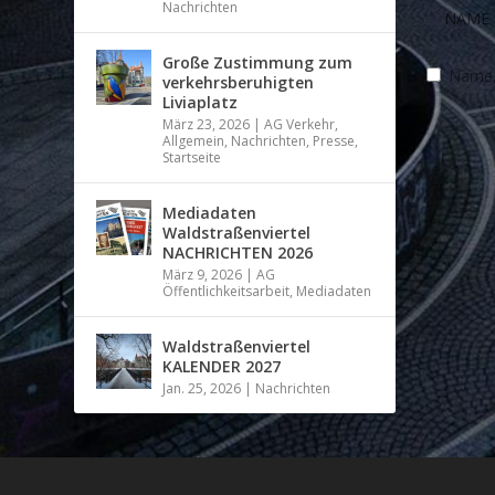
Nachrichten
Große Zustimmung zum
Name, 
verkehrsberuhigten
Liviaplatz
März 23, 2026
|
AG Verkehr
,
Allgemein
,
Nachrichten
,
Presse
,
Startseite
Mediadaten
Waldstraßenviertel
NACHRICHTEN 2026
März 9, 2026
|
AG
Öffentlichkeitsarbeit
,
Mediadaten
Waldstraßenviertel
KALENDER 2027
Jan. 25, 2026
|
Nachrichten