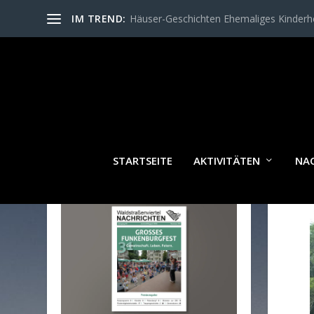
IM TREND:
Häuser-Geschichten Ehemaliges Kinder
STARTSEITE
AKTIVITÄTEN
NA
WALDSTRASSENVIERTEL N
ACHRICHTEN AKTUELL