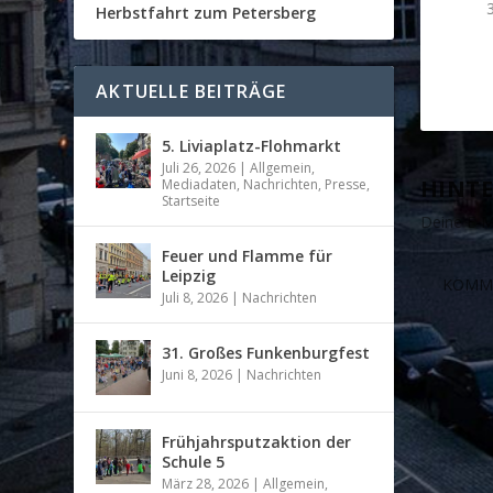
Herbstfahrt zum Petersberg
AKTUELLE BEITRÄGE
5. Liviaplatz-Flohmarkt
Juli 26, 2026
|
Allgemein
,
HINTE
Mediadaten
,
Nachrichten
,
Presse
,
Startseite
Deine E-Ma
Feuer und Flamme für
Leipzig
Juli 8, 2026
|
Nachrichten
31. Großes Funkenburgfest
Juni 8, 2026
|
Nachrichten
Frühjahrsputzaktion der
Schule 5
März 28, 2026
|
Allgemein
,